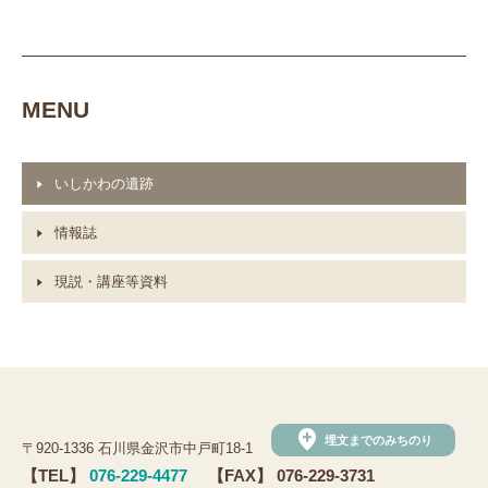
MENU
いしかわの遺跡
情報誌
現説・講座等資料
add_location
埋文までのみちのり
〒920-1336 石川県金沢市中戸町18-1
【TEL】
076-229-4477
【FAX】 076-229-3731