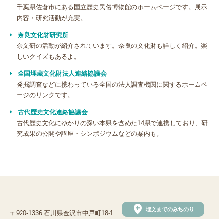
千葉県佐倉市にある国立歴史民俗博物館のホームページです。展示
内容・研究活動が充実。
奈良文化財研究所
奈文研の活動が紹介されています。奈良の文化財も詳しく紹介。楽
しいクイズもあるよ。
全国埋蔵文化財法人連絡協議会
発掘調査などに携わっている全国の法人調査機関に関するホームペ
ージのリンクです。
古代歴史文化連絡協議会
古代歴史文化にゆかりの深い本県を含めた14県で連携しており、研
究成果の公開や講座・シンポジウムなどの案内も。
add_location
埋文までのみちのり
〒920-1336 石川県金沢市中戸町18-1