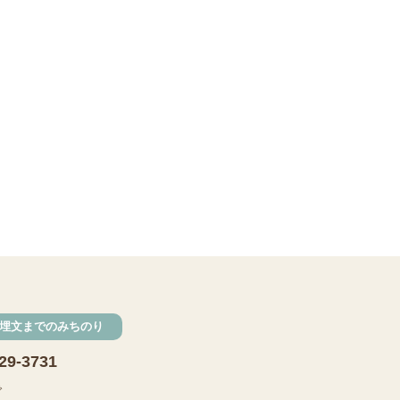
埋文までのみちのり
29-3731
で