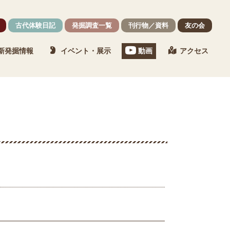
古代体験日記
発掘調査一覧
刊行物／資料
友の会
新発掘情報
イベント・展示
動画
アクセス