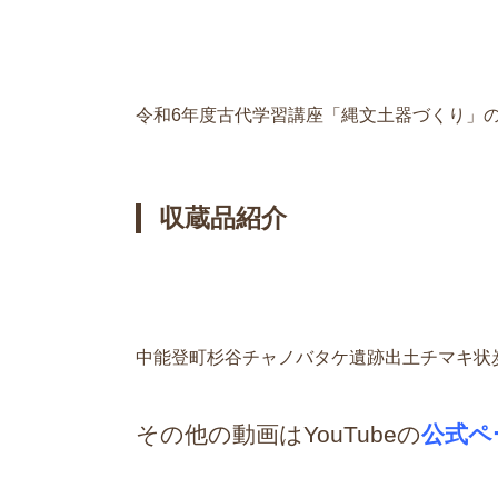
令和6年度古代学習講座「縄文土器づくり
収蔵品紹介
中能登町杉谷チャノバタケ遺跡出土チマキ状
その他の動画はYouTubeの
公式ペ