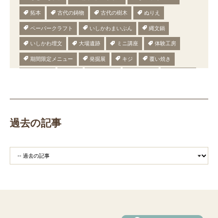
拓本
古代の鋳物
古代の樹木
ぬりえ
ペーパークラフト
いしかわまいぶん
縄文鍋
いしかわ埋文
大場遺跡
ミニ講座
体験工房
期間限定メニュー
発掘展
キジ
覆い焼き
職場体験
発掘
期間限定
メニュー
施設見学
田植え
赤米
団体見学
火起こし
柄付き鉄製ヤリガンナ
双耳瓶
まいぎり
勾玉
もみぎり
縄文布アンギン
機織り
弥生の布づくり
過去の記事
銅矛
銅鐸
鏡
鏡づくり
銅剣
鍛造
羽咋市四柳白山下遺跡
鋳造の様子
剣の鋳造
青銅
鋳造
弥生の玉づくり体験
奈良
奈良時代
平安
平安時代
坏
長頸瓶
ろくろ
古代の樹木を観察しよう
まいぶんラリー
和太鼓演奏
(公財)石川県埋蔵文化財センター
手形足形づくり