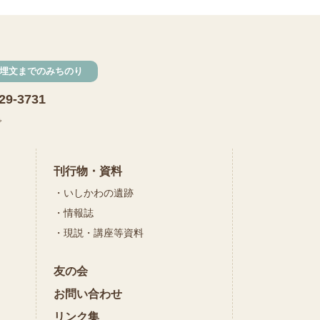
発掘
期間限定
メニュー
施設見学
埋文までのみちのり
田植え
赤米
29-3731
団体見学
火起こし
で
柄付き鉄製ヤリガンナ
双耳瓶
まいぎり
刊行物・資料
いしかわの遺跡
勾玉
もみぎり
情報誌
縄文布アンギン
現説・講座等資料
機織り
友の会
弥生の布づくり
銅矛
お問い合わせ
銅鐸
鏡
リンク集