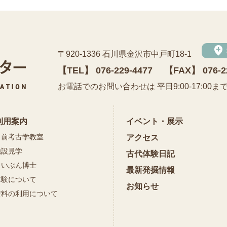
add_location
〒920-1336 石川県金沢市中戸町18-1
【TEL】
076-229-4477
【FAX】 076-2
公益財団法人 石川県埋蔵文化財センター
お電話でのお問い合わせは 平日9:00-17:00ま
利用案内
イベント・展示
出前考古学教室
アクセス
施設見学
古代体験日記
まいぶん博士
最新発掘情報
体験について
お知らせ
資料の利用について