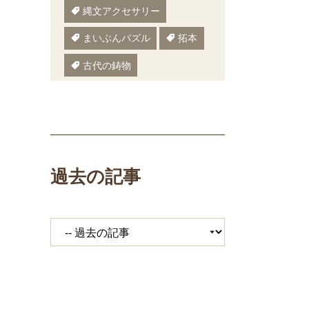
縄文アクセサリー
まいぶんパズル
拓本
古代の鋳物
古代の樹木
ぬりえ
ペーパークラフト
いしかわまいぶん
過去の記事
縄文鍋
いしかわ埋文
大場遺跡
ミニ講座
体験工房
期間限定メニュー
発掘展
キジ
覆い焼き
職場体験