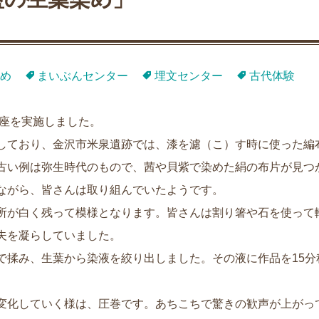
め
まいぶんセンター
埋文センター
古代体験
講座を実施しました。
しており、金沢市米泉遺跡では、漆を濾（こ）す時に使った編
古い例は弥生時代のもので、茜や貝紫で染めた絹の布片が見つ
ながら、皆さんは取り組んでいたようです。
所が白く残って模様となります。皆さんは割り箸や石を使って
夫を凝らしていました。
で揉み、生葉から染液を絞り出しました。その液に作品を15分
変化していく様は、圧巻です。あちこちで驚きの歓声が上がっ