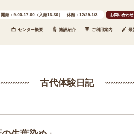
開館：9:00-17:00（入館16:30） 休館：12/29-1/3
お問い合わせ
センター概要
施設紹介
ご利用案内
最
 石川県埋蔵文化財センター
古代体験日記
藍の生葉染め」