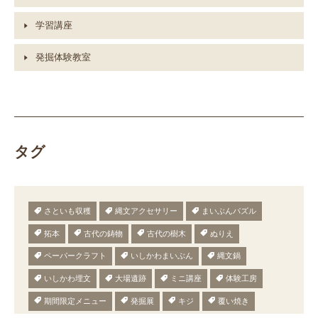
学習講座
発掘体験教室
タグ
さといも収穫
縄文アクセサリー
まいぶんパズル
拓本
古代の鋳物
古代の樹木
ぬりえ
ペーパークラフト
いしかわまいぶん
縄文鍋
いしかわ埋文
大場遺跡
ミニ講座
体験工房
期間限定メニュー
発掘展
キジ
覆い焼き