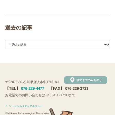
職場体験
発掘
期間限定
メニュー
施設見学
田植え
赤米
団体見学
火起こし
柄付き鉄製ヤリガンナ
双耳瓶
まいぎり
勾玉
もみぎり
縄文布アンギン
機織り
弥生の布づくり
過去の記事
銅矛
銅鐸
鏡
鏡づくり
銅剣
鍛造
羽咋市四柳白山下遺跡
鋳造の様子
剣の鋳造
青銅
鋳造
弥生の玉づくり体験
奈良
奈良時代
平安
平安時代
坏
長頸瓶
ろくろ
古代の樹木を観察しよう
まいぶんラリー
和太鼓演奏
(公財)石川県埋蔵文化財センター
手形足形づくり
add_location
埋文までのみちのり
〒920-1336 石川県金沢市中戸町18-1
手形足形
古代人の技にチャレンジ
弥生人
【TEL】
076-229-4477
【FAX】 076-229-3731
縄文クッキー
土器炊飯
観法寺ヤッタ遺跡
お電話でのお問い合わせは 平日9:00-17:00まで
観法寺ヤッタ
サマースクール
鹿角
鹿角製
ソーシャルメディアポリシー
鹿角製アクセサリー
鹿
鹿の角
かほく市
©Ishikawa Archaeological Foundation.