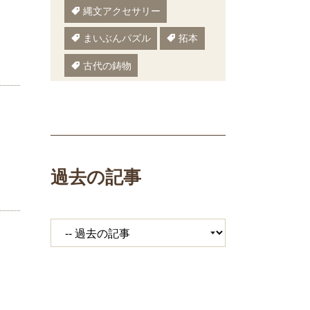
縄文アクセサリー
まいぶんパズル
拓本
古代の鋳物
古代の樹木
ぬりえ
ペーパークラフト
いしかわまいぶん
過去の記事
縄文鍋
いしかわ埋文
大場遺跡
ミニ講座
体験工房
期間限定メニュー
発掘展
キジ
覆い焼き
職場体験