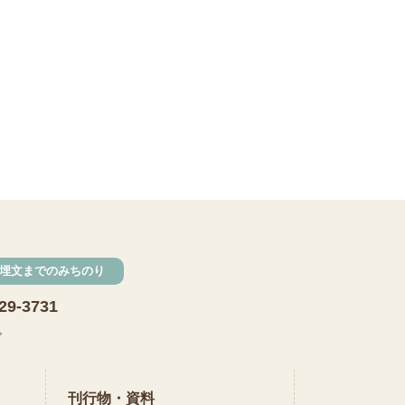
鏡づくり
銅剣
鍛造
羽咋市四柳白山下遺跡
鋳造の様子
剣の鋳造
青銅
鋳造
弥生の玉づくり体験
奈良
奈良時代
平安
平安時代
埋文までのみちのり
坏
長頸瓶
29-3731
で
ろくろ
古代の樹木を観察しよう
刊行物・資料