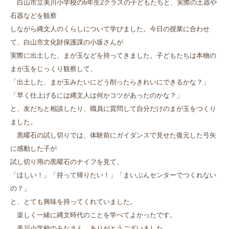
白山市立美川小学校の6年生2クラスの子どもたちと、実際の土器や
石器などを観察
しながら縄文人のくらしについて学びました。今日の授業に合わせ
て、白山市文化財保護課の小坂さんが
実際に出土した、まが玉などを持ってきました。子どもたちは本物の
まが玉をじっくり観察して、
「出土した、まが玉みたいにどう削ったらきれいにできるかな？」
「早く仕上げるには縄文人は何かコツがあったのかな？」
と、友だちと相談したり、職員に質問して自分だけのまが玉をつくり
ました。
黒曜石の試し切りでは、体験前にガイダンスで見せた復元した弓矢
に感動した子が
試し切り用の黒曜石のナイフを見て、
「ほしい！」「持って帰りたい！」「まいぶんセンターでつくれない
の？」
と、とても興味を持ってくれていました。
楽しく一緒に縄文時代のことを学べてよかったです。
美川小学校のみなさん、ありがとうございました。