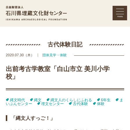
menu
公益財団法人 石川県埋蔵文化財セン
古代体験日記
2020.07.30（木）
団体見学・体験
出前考古学教室「白山市立 美川小学
校」
縄文時代
縄文
縄文人のくらしにふれる
6年生
ま
いぶんセンター
埋文センター
古代体験
体験
「縄文人すっご！」