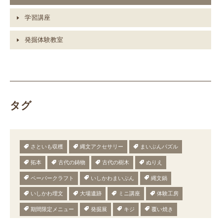
学習講座
発掘体験教室
タグ
さといも収穫
縄文アクセサリー
まいぶんパズル
拓本
古代の鋳物
古代の樹木
ぬりえ
ペーパークラフト
いしかわまいぶん
縄文鍋
いしかわ埋文
大場遺跡
ミニ講座
体験工房
期間限定メニュー
発掘展
キジ
覆い焼き