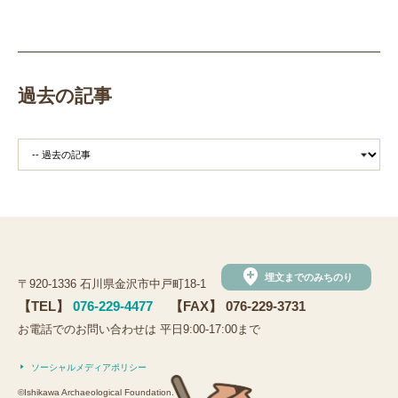
職場体験
発掘
期間限定
メニュー
施設見学
田植え
赤米
団体見学
火起こし
柄付き鉄製ヤリガンナ
双耳瓶
まいぎり
勾玉
もみぎり
縄文布アンギン
機織り
弥生の布づくり
過去の記事
銅矛
銅鐸
鏡
鏡づくり
銅剣
鍛造
羽咋市四柳白山下遺跡
鋳造の様子
剣の鋳造
青銅
鋳造
弥生の玉づくり体験
奈良
奈良時代
平安
平安時代
坏
長頸瓶
ろくろ
古代の樹木を観察しよう
まいぶんラリー
和太鼓演奏
(公財)石川県埋蔵文化財センター
手形足形づくり
add_location
埋文までのみちのり
〒920-1336 石川県金沢市中戸町18-1
手形足形
古代人の技にチャレンジ
弥生人
【TEL】
076-229-4477
【FAX】 076-229-3731
縄文クッキー
土器炊飯
観法寺ヤッタ遺跡
お電話でのお問い合わせは 平日9:00-17:00まで
観法寺ヤッタ
サマースクール
鹿角
鹿角製
ソーシャルメディアポリシー
鹿角製アクセサリー
鹿
鹿の角
かほく市
©Ishikawa Archaeological Foundation.