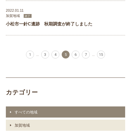
2022.01.11
加賀地域
終了
小松市一針C遺跡 秋期調査が終了しました
1
...
3
4
5
6
7
...
15
カテゴリー
すべての地域
加賀地域