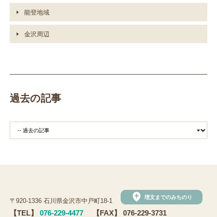
能登地域
金沢周辺
過去の記事
add_location
埋文までのみちのり
〒920-1336 石川県金沢市中戸町18-1
【TEL】
076-229-4477
【FAX】 076-229-3731