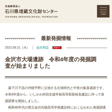
menu
公益財団法人 石川県埋蔵文化財セン
最新発掘情報
2022.06.21（火）
金沢周辺
調査中
金沢市大場遺跡 令和4年度の発掘調
査が始まりました
森下川下流の沖積平野に立地する古墳時代と中世の集落遺跡です。
令和4年度から、いしかわ特別支援学校高等部新校舎建設に伴って発
掘調査を開始しました。
昭和40年代の県立金沢向陽高等学校建設時におこなわれた発掘調査