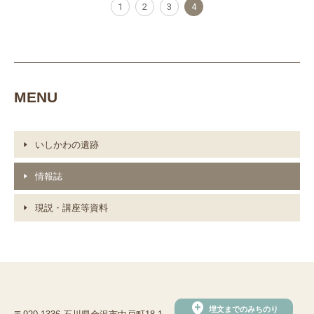
1
2
3
4
MENU
いしかわの遺跡
情報誌
現説・講座等資料
add_location
埋文までのみちのり