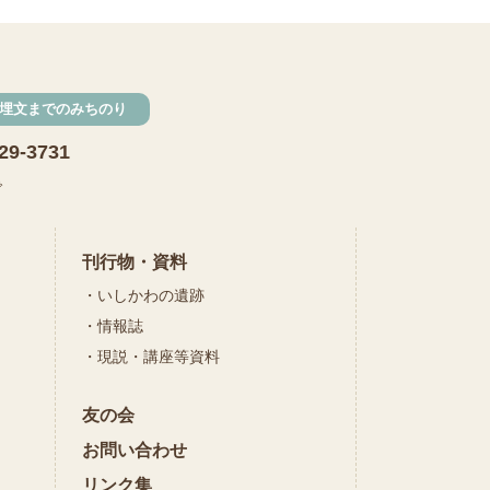
発掘
期間限定
メニュー
施設見学
埋文までのみちのり
田植え
赤米
29-3731
団体見学
火起こし
で
柄付き鉄製ヤリガンナ
双耳瓶
まいぎり
刊行物・資料
いしかわの遺跡
勾玉
もみぎり
情報誌
縄文布アンギン
現説・講座等資料
機織り
友の会
弥生の布づくり
銅矛
お問い合わせ
銅鐸
鏡
リンク集