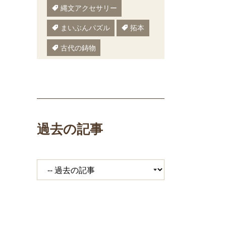
縄文アクセサリー
まいぶんパズル
拓本
古代の鋳物
古代の樹木
ぬりえ
ペーパークラフト
いしかわまいぶん
過去の記事
縄文鍋
いしかわ埋文
大場遺跡
ミニ講座
体験工房
期間限定メニュー
発掘展
キジ
覆い焼き
職場体験