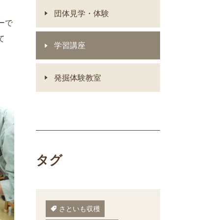
団体見学・体験
ーで
て
学習講座
発掘体験教室
タグ
さといも収穫