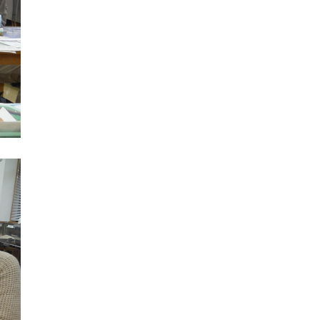
発掘
期間限定
メニュー
施設見学
田植え
赤米
団体見学
火起こし
柄付き鉄製ヤリガンナ
双耳瓶
まいぎり
勾玉
もみぎり
縄文布アンギン
機織り
弥生の布づくり
銅矛
銅鐸
鏡