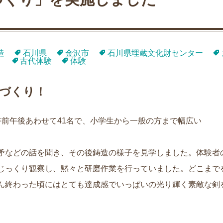
造
石川県
金沢市
石川県埋蔵文化財センター
り
古代体験
体験
づくり！
。午前午後あわせて41名で、小学生から一般の方まで幅広い
矛などの話を聞き、その後鋳造の様子を見学しました。体験者
じっくり観察し、黙々と研磨作業を行っていました。どこまで
ん終わった頃にはとても達成感でいっぱいの光り輝く素敵な剣
。