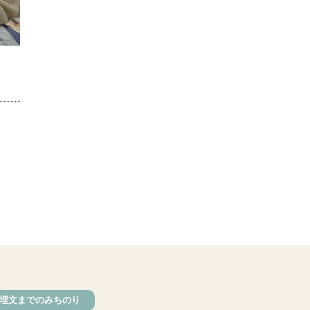
鏡づくり
銅剣
鍛造
羽咋市四柳白山下遺跡
鋳造の様子
剣の鋳造
青銅
鋳造
弥生の玉づくり体験
奈良
奈良時代
平安
平安時代
坏
長頸瓶
ろくろ
古代の樹木を観察しよう
埋文までのみちのり