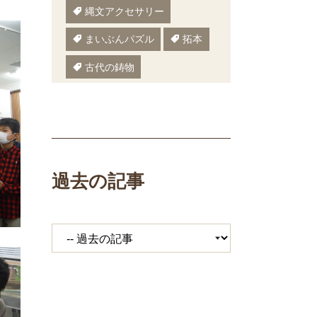
縄文アクセサリー
まいぶんパズル
拓本
古代の鋳物
古代の樹木
ぬりえ
ペーパークラフト
いしかわまいぶん
過去の記事
縄文鍋
いしかわ埋文
大場遺跡
ミニ講座
体験工房
期間限定メニュー
発掘展
キジ
覆い焼き
職場体験