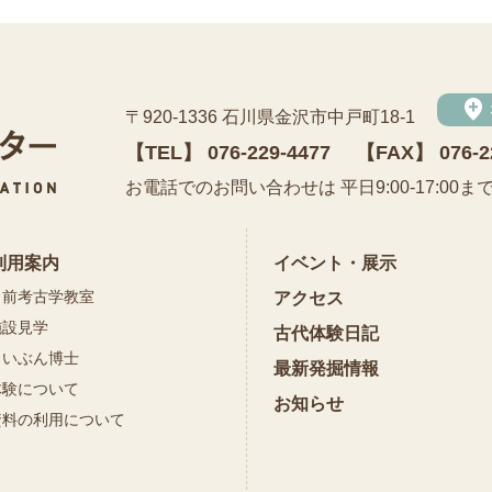
add_location
〒920-1336 石川県金沢市中戸町18-1
【TEL】
076-229-4477
【FAX】 076-2
公益財団法人 石川県埋蔵文化財センター
お電話でのお問い合わせは 平日9:00-17:00ま
利用案内
イベント・展示
出前考古学教室
アクセス
施設見学
古代体験日記
まいぶん博士
最新発掘情報
体験について
お知らせ
資料の利用について