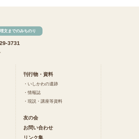
発掘
期間限定
メニュー
施設見学
埋文までのみちのり
田植え
赤米
29-3731
団体見学
火起こし
で
柄付き鉄製ヤリガンナ
双耳瓶
まいぎり
刊行物・資料
いしかわの遺跡
勾玉
もみぎり
情報誌
縄文布アンギン
現説・講座等資料
機織り
友の会
弥生の布づくり
銅矛
お問い合わせ
銅鐸
鏡
リンク集