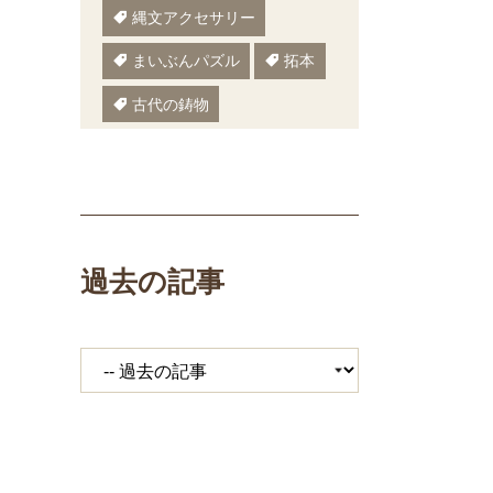
縄文アクセサリー
まいぶんパズル
拓本
古代の鋳物
古代の樹木
ぬりえ
ペーパークラフト
いしかわまいぶん
過去の記事
縄文鍋
いしかわ埋文
大場遺跡
ミニ講座
体験工房
期間限定メニュー
発掘展
キジ
覆い焼き
職場体験