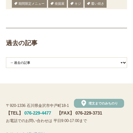
期間限定メニュー
発掘展
キジ
覆い焼き
職場体験
発掘
期間限定
メニュー
施設見学
田植え
赤米
団体見学
火起こし
柄付き鉄製ヤリガンナ
双耳瓶
まいぎり
勾玉
もみぎり
縄文布アンギン
機織り
弥生の布づくり
過去の記事
銅矛
銅鐸
鏡
鏡づくり
銅剣
鍛造
羽咋市四柳白山下遺跡
鋳造の様子
剣の鋳造
青銅
鋳造
弥生の玉づくり体験
奈良
奈良時代
平安
平安時代
坏
長頸瓶
ろくろ
古代の樹木を観察しよう
まいぶんラリー
和太鼓演奏
(公財)石川県埋蔵文化財センター
手形足形づくり
add_location
埋文までのみちのり
〒920-1336 石川県金沢市中戸町18-1
手形足形
古代人の技にチャレンジ
弥生人
【TEL】
076-229-4477
【FAX】 076-229-3731
縄文クッキー
土器炊飯
観法寺ヤッタ遺跡
お電話でのお問い合わせは 平日9:00-17:00まで
観法寺ヤッタ
サマースクール
鹿角
鹿角製