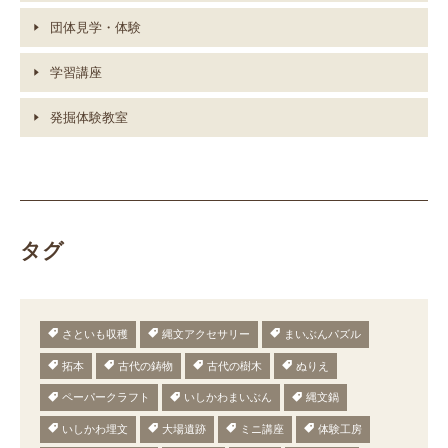
団体見学・体験
学習講座
発掘体験教室
タグ
さといも収穫
縄文アクセサリー
まいぶんパズル
拓本
古代の鋳物
古代の樹木
ぬりえ
ペーパークラフト
いしかわまいぶん
縄文鍋
いしかわ埋文
大場遺跡
ミニ講座
体験工房