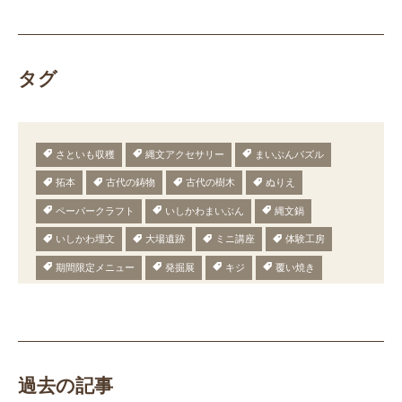
タグ
さといも収穫
縄文アクセサリー
まいぶんパズル
拓本
古代の鋳物
古代の樹木
ぬりえ
ペーパークラフト
いしかわまいぶん
縄文鍋
いしかわ埋文
大場遺跡
ミニ講座
体験工房
期間限定メニュー
発掘展
キジ
覆い焼き
職場体験
発掘
期間限定
メニュー
施設見学
田植え
赤米
団体見学
火起こし
柄付き鉄製ヤリガンナ
双耳瓶
まいぎり
勾玉
もみぎり
縄文布アンギン
機織り
弥生の布づくり
過去の記事