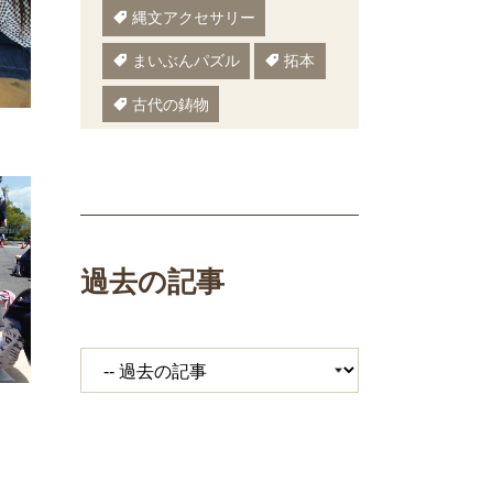
縄文アクセサリー
まいぶんパズル
拓本
古代の鋳物
古代の樹木
ぬりえ
ペーパークラフト
いしかわまいぶん
過去の記事
縄文鍋
いしかわ埋文
大場遺跡
ミニ講座
体験工房
期間限定メニュー
発掘展
キジ
覆い焼き
職場体験