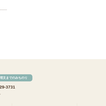
発掘
期間限定
メニュー
施設見学
田植え
赤米
団体見学
火起こし
柄付き鉄製ヤリガンナ
双耳瓶
まいぎり
勾玉
もみぎり
縄文布アンギン
埋文までのみちのり
機織り
29-3731
弥生の布づくり
銅矛
で
銅鐸
鏡