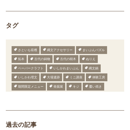
タグ
さといも収穫
縄文アクセサリー
まいぶんパズル
拓本
古代の鋳物
古代の樹木
ぬりえ
ペーパークラフト
いしかわまいぶん
縄文鍋
いしかわ埋文
大場遺跡
ミニ講座
体験工房
期間限定メニュー
発掘展
キジ
覆い焼き
職場体験
発掘
期間限定
メニュー
施設見学
田植え
赤米
団体見学
火起こし
柄付き鉄製ヤリガンナ
双耳瓶
まいぎり
勾玉
もみぎり
縄文布アンギン
機織り
弥生の布づくり
過去の記事