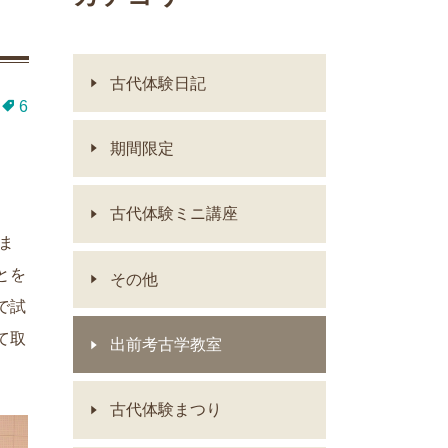
古代体験日記
6
期間限定
古代体験ミニ講座
ま
とを
その他
で試
て取
出前考古学教室
古代体験まつり