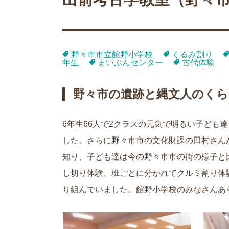
野々市市立館野小学校
くるみ割り
年生
まいぶんセンター
古代体験
野々市の遺跡と縄文人のく
6年生66人で2クラスの元気で明るい子ども
した。さらに野々市市の文化財課の田村さん
知り、子ども達は今の野々市市の街の様子と
し切り体験、班ごとに分かれてクルミ割り体
り組んでいました。館野小学校のみなさんあ