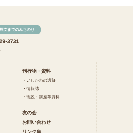
発掘
期間限定
メニュー
施設見学
埋文までのみちのり
田植え
赤米
29-3731
団体見学
火起こし
で
柄付き鉄製ヤリガンナ
双耳瓶
まいぎり
刊行物・資料
いしかわの遺跡
勾玉
もみぎり
情報誌
縄文布アンギン
現説・講座等資料
機織り
友の会
弥生の布づくり
銅矛
お問い合わせ
銅鐸
鏡
リンク集