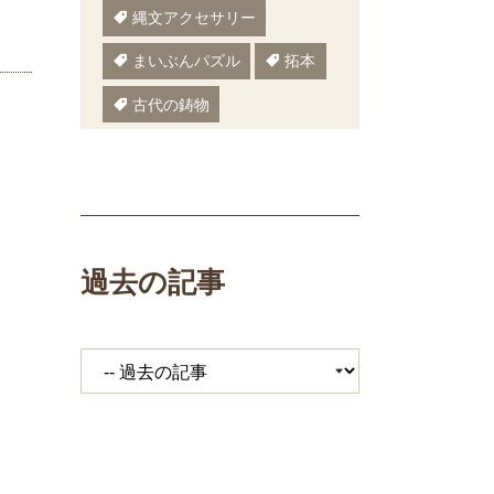
縄文アクセサリー
まいぶんパズル
拓本
古代の鋳物
古代の樹木
ぬりえ
ペーパークラフト
いしかわまいぶん
過去の記事
縄文鍋
いしかわ埋文
大場遺跡
ミニ講座
体験工房
期間限定メニュー
発掘展
キジ
覆い焼き
職場体験