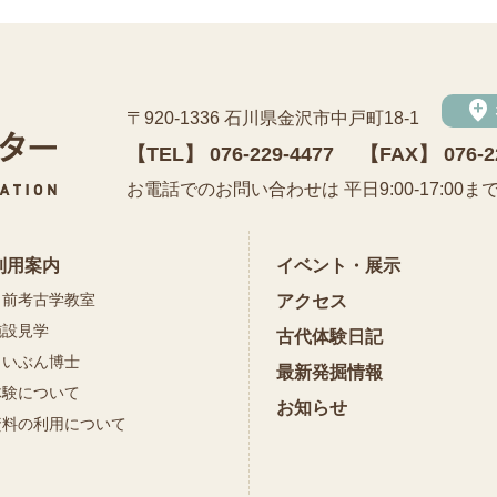
add_location
〒920-1336 石川県金沢市中戸町18-1
【TEL】
076-229-4477
【FAX】 076-2
公益財団法人 石川県埋蔵文化財センター
お電話でのお問い合わせは 平日9:00-17:00ま
利用案内
イベント・展示
出前考古学教室
アクセス
施設見学
古代体験日記
まいぶん博士
最新発掘情報
体験について
お知らせ
資料の利用について