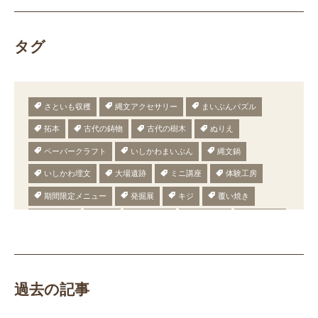
タグ
さといも収穫
縄文アクセサリー
まいぶんパズル
拓本
古代の鋳物
古代の樹木
ぬりえ
ペーパークラフト
いしかわまいぶん
縄文鍋
いしかわ埋文
大場遺跡
ミニ講座
体験工房
期間限定メニュー
発掘展
キジ
覆い焼き
職場体験
発掘
期間限定
メニュー
施設見学
田植え
赤米
団体見学
火起こし
柄付き鉄製ヤリガンナ
双耳瓶
まいぎり
勾玉
もみぎり
縄文布アンギン
機織り
弥生の布づくり
過去の記事
銅矛
銅鐸
鏡
鏡づくり
銅剣
鍛造