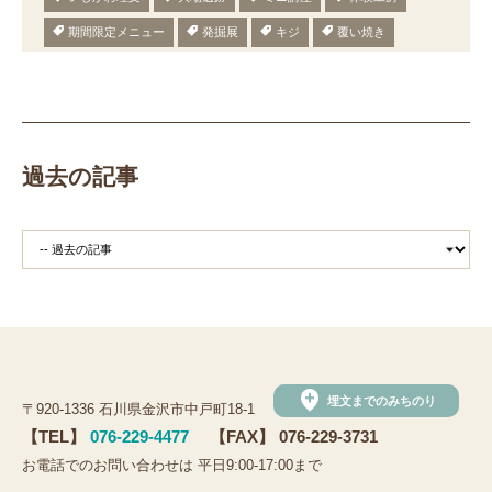
期間限定メニュー
発掘展
キジ
覆い焼き
職場体験
発掘
期間限定
メニュー
施設見学
田植え
赤米
団体見学
火起こし
柄付き鉄製ヤリガンナ
双耳瓶
まいぎり
勾玉
もみぎり
縄文布アンギン
機織り
弥生の布づくり
過去の記事
銅矛
銅鐸
鏡
鏡づくり
銅剣
鍛造
羽咋市四柳白山下遺跡
鋳造の様子
剣の鋳造
青銅
鋳造
弥生の玉づくり体験
奈良
奈良時代
平安
平安時代
坏
長頸瓶
ろくろ
古代の樹木を観察しよう
まいぶんラリー
和太鼓演奏
(公財)石川県埋蔵文化財センター
手形足形づくり
add_location
埋文までのみちのり
〒920-1336 石川県金沢市中戸町18-1
手形足形
古代人の技にチャレンジ
弥生人
【TEL】
076-229-4477
【FAX】 076-229-3731
縄文クッキー
土器炊飯
観法寺ヤッタ遺跡
お電話でのお問い合わせは 平日9:00-17:00まで
観法寺ヤッタ
サマースクール
鹿角
鹿角製