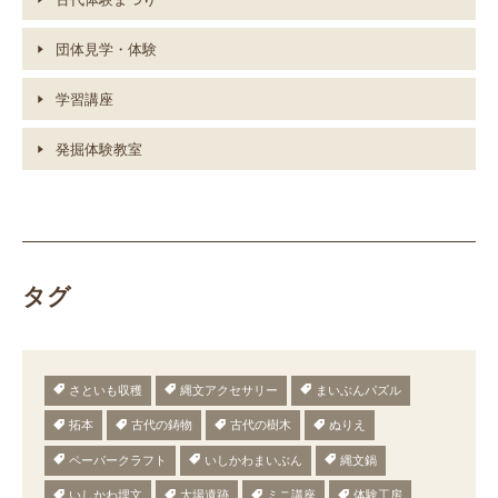
団体見学・体験
学習講座
発掘体験教室
タグ
さといも収穫
縄文アクセサリー
まいぶんパズル
拓本
古代の鋳物
古代の樹木
ぬりえ
ペーパークラフト
いしかわまいぶん
縄文鍋
いしかわ埋文
大場遺跡
ミニ講座
体験工房