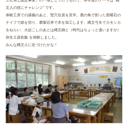
ぶん博士認定事業」の一環として行うもので、本年度のテーマは “縄
文人の技にチャレンジ” です。
体験工房での講義のあと、竪穴住居を見学。鹿の角で割った黒曜石の
ナイフで紙を切り、磨製石斧で木を加工します。縄文弓矢でカモシカ
をねらい、火起こしのあとは縄文鍋と（時代はちょっと違いますが）
弥生土器炊飯 を体験しました。
みんな縄文人に近づけたかな！