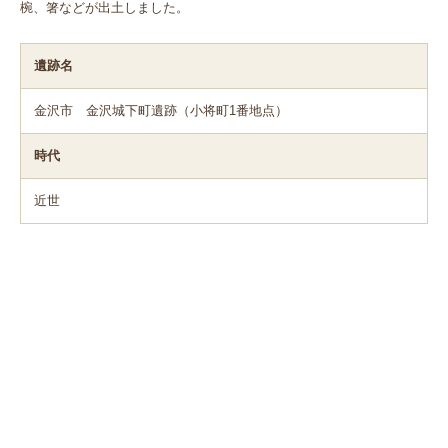
椀、箸などが出土しました。
遺跡名
金沢市 金沢城下町遺跡（小将町1番地点）
時代
近世