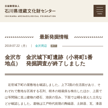
menu
公益財団法人 石川県埋蔵文化財セン
最新発掘情報
2019.07.22（月）
金沢周辺
終了
金沢市 金沢城下町遺跡（小将町1番
地点） 発掘調査が終了しました
近世城下町の屋敷地を確認しました。上下2面の生活面があり、そ
れぞれで敷地を区画する石列、樹木の植栽痕を検出したほか、上面で
は等間隔に並ぶ建物の礎石、池状の窪み、下面では桶を据えた土坑な
どが確認しました。遺物は江戸時代前期の陶磁器、土師器、瓦、漆器