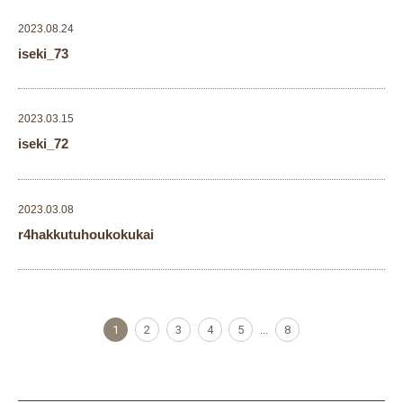
2023.08.24
iseki_73
2023.03.15
iseki_72
2023.03.08
r4hakkutuhoukokukai
1
2
3
4
5
...
8