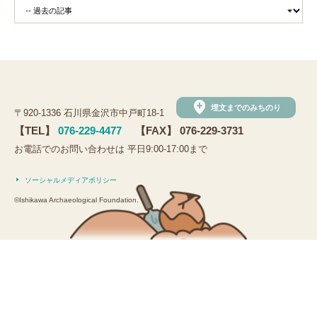
add_location
埋文までのみちのり
〒920-1336 石川県金沢市中戸町18-1
【TEL】
076-229-4477
【FAX】 076-229-3731
お電話でのお問い合わせは 平日9:00-17:00まで
ソーシャルメディアポリシー
©Ishikawa Archaeological Foundation.