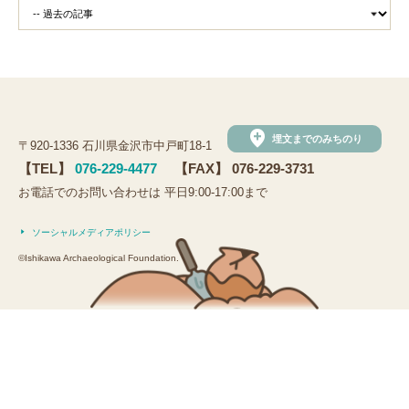
add_location
埋文までのみちのり
〒920-1336 石川県金沢市中戸町18-1
【TEL】
076-229-4477
【FAX】 076-229-3731
お電話でのお問い合わせは 平日9:00-17:00まで
ソーシャルメディアポリシー
©Ishikawa Archaeological Foundation.