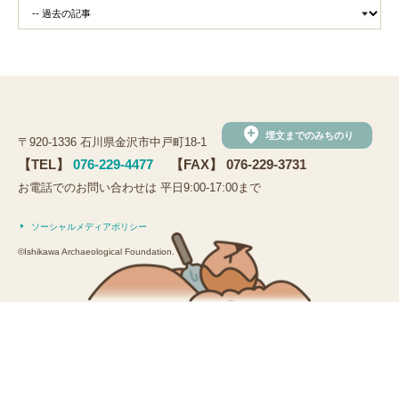
add_location
埋文までのみちのり
〒920-1336 石川県金沢市中戸町18-1
【TEL】
076-229-4477
【FAX】 076-229-3731
お電話でのお問い合わせは 平日9:00-17:00まで
ソーシャルメディアポリシー
©Ishikawa Archaeological Foundation.