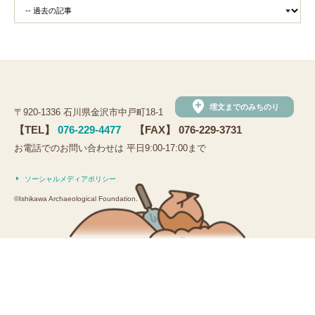
add_location
埋文までのみちのり
〒920-1336 石川県金沢市中戸町18-1
【TEL】
076-229-4477
【FAX】 076-229-3731
お電話でのお問い合わせは 平日9:00-17:00まで
ソーシャルメディアポリシー
©Ishikawa Archaeological Foundation.