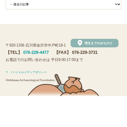
add_location
埋文までのみちのり
〒920-1336 石川県金沢市中戸町18-1
【TEL】
076-229-4477
【FAX】 076-229-3731
お電話でのお問い合わせは 平日9:00-17:00まで
ソーシャルメディアポリシー
©Ishikawa Archaeological Foundation.