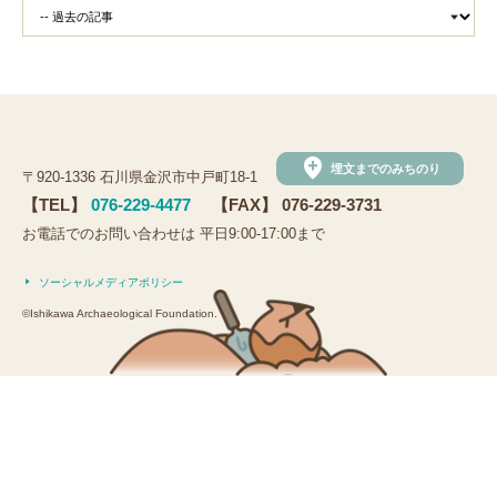
add_location
埋文までのみちのり
〒920-1336 石川県金沢市中戸町18-1
【TEL】
076-229-4477
【FAX】 076-229-3731
お電話でのお問い合わせは 平日9:00-17:00まで
ソーシャルメディアポリシー
©Ishikawa Archaeological Foundation.