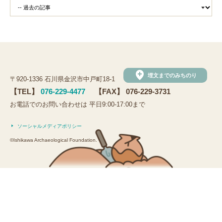
add_location
埋文までのみちのり
〒920-1336 石川県金沢市中戸町18-1
【TEL】
076-229-4477
【FAX】 076-229-3731
お電話でのお問い合わせは 平日9:00-17:00まで
ソーシャルメディアポリシー
©Ishikawa Archaeological Foundation.