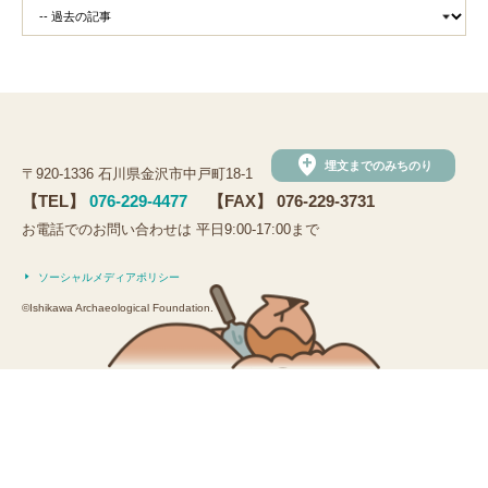
add_location
埋文までのみちのり
〒920-1336 石川県金沢市中戸町18-1
【TEL】
076-229-4477
【FAX】 076-229-3731
お電話でのお問い合わせは 平日9:00-17:00まで
ソーシャルメディアポリシー
©Ishikawa Archaeological Foundation.