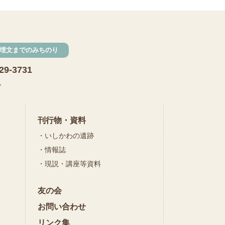
発掘
期間限定
メニュー
施設見学
埋文までのみちのり
田植え
赤米
29-3731
団体見学
火起こし
で
柄付き鉄製ヤリガンナ
双耳瓶
まいぎり
刊行物・資料
いしかわの遺跡
勾玉
もみぎり
情報誌
縄文布アンギン
現説・講座等資料
機織り
友の会
弥生の布づくり
銅矛
お問い合わせ
銅鐸
鏡
リンク集