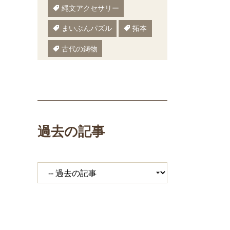
縄文アクセサリー
まいぶんパズル
拓本
古代の鋳物
古代の樹木
ぬりえ
ペーパークラフト
いしかわまいぶん
過去の記事
縄文鍋
いしかわ埋文
大場遺跡
ミニ講座
体験工房
期間限定メニュー
発掘展
キジ
覆い焼き
職場体験