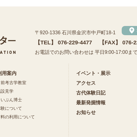
add_location
〒920-1336 石川県金沢市中戸町18-1
【TEL】
076-229-4477
【FAX】 076-2
公益財団法人 石川県埋蔵文化財センター
お電話でのお問い合わせは 平日9:00-17:00ま
利用案内
イベント・展示
出前考古学教室
アクセス
施設見学
古代体験日記
まいぶん博士
最新発掘情報
体験について
お知らせ
資料の利用について