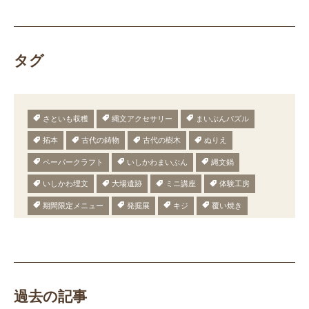
タグ
さといも収穫
縄文アクセサリー
まいぶんパズル
拓本
古代の鋳物
古代の樹木
ぬりえ
ペーパークラフト
いしかわまいぶん
縄文鍋
いしかわ埋文
大場遺跡
ミニ講座
体験工房
期間限定メニュー
発掘展
キジ
覆い焼き
職場体験
発掘
期間限定
メニュー
施設見学
田植え
赤米
団体見学
火起こし
柄付き鉄製ヤリガンナ
双耳瓶
まいぎり
勾玉
もみぎり
縄文布アンギン
機織り
弥生の布づくり
過去の記事