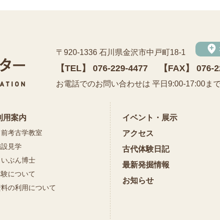
add_location
〒920-1336 石川県金沢市中戸町18-1
【TEL】
076-229-4477
【FAX】 076-2
公益財団法人 石川県埋蔵文化財センター
お電話でのお問い合わせは 平日9:00-17:00ま
利用案内
イベント・展示
出前考古学教室
アクセス
施設見学
古代体験日記
まいぶん博士
最新発掘情報
体験について
お知らせ
資料の利用について