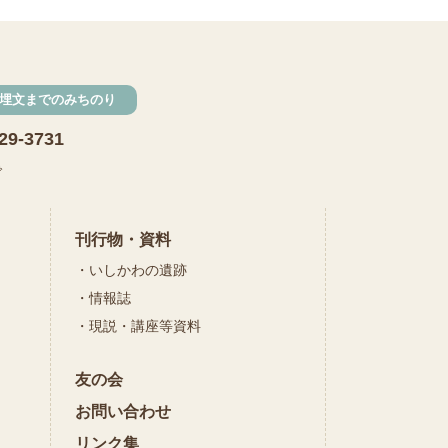
発掘
期間限定
メニュー
施設見学
埋文までのみちのり
田植え
赤米
29-3731
団体見学
火起こし
で
柄付き鉄製ヤリガンナ
双耳瓶
まいぎり
刊行物・資料
いしかわの遺跡
勾玉
もみぎり
情報誌
縄文布アンギン
現説・講座等資料
機織り
友の会
弥生の布づくり
銅矛
お問い合わせ
銅鐸
鏡
リンク集