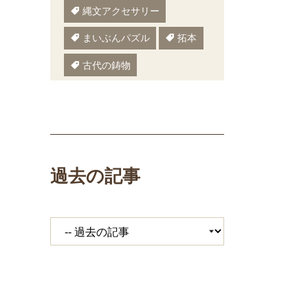
縄文アクセサリー
まいぶんパズル
拓本
古代の鋳物
古代の樹木
ぬりえ
ペーパークラフト
いしかわまいぶん
過去の記事
縄文鍋
いしかわ埋文
大場遺跡
ミニ講座
体験工房
期間限定メニュー
発掘展
キジ
覆い焼き
職場体験