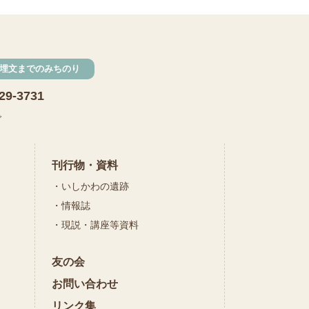
発掘
期間限定
メニュー
施設見学
埋文までのみちのり
田植え
赤米
29-3731
団体見学
火起こし
で
柄付き鉄製ヤリガンナ
双耳瓶
まいぎり
刊行物・資料
いしかわの遺跡
勾玉
もみぎり
情報誌
縄文布アンギン
現説・講座等資料
機織り
友の会
弥生の布づくり
銅矛
お問い合わせ
銅鐸
鏡
リンク集