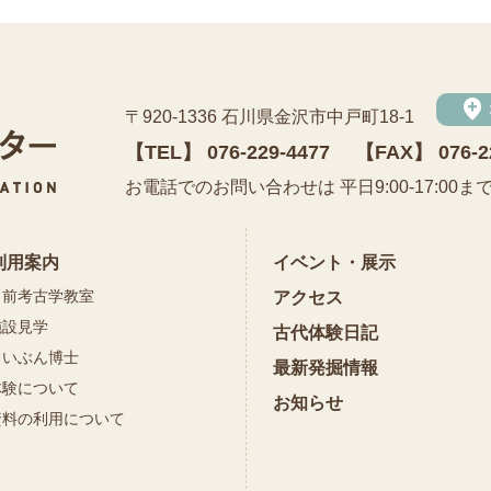
add_location
〒920-1336 石川県金沢市中戸町18-1
【TEL】
076-229-4477
【FAX】 076-2
公益財団法人 石川県埋蔵文化財センター
お電話でのお問い合わせは 平日9:00-17:00ま
利用案内
イベント・展示
出前考古学教室
アクセス
施設見学
古代体験日記
まいぶん博士
最新発掘情報
体験について
お知らせ
資料の利用について