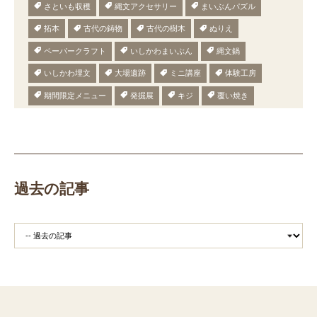
さといも収穫
縄文アクセサリー
まいぶんパズル
拓本
古代の鋳物
古代の樹木
ぬりえ
ペーパークラフト
いしかわまいぶん
縄文鍋
いしかわ埋文
大場遺跡
ミニ講座
体験工房
期間限定メニュー
発掘展
キジ
覆い焼き
職場体験
発掘
期間限定
メニュー
施設見学
田植え
赤米
団体見学
火起こし
柄付き鉄製ヤリガンナ
双耳瓶
まいぎり
勾玉
もみぎり
縄文布アンギン
機織り
弥生の布づくり
過去の記事
銅矛
銅鐸
鏡
鏡づくり
銅剣
鍛造
羽咋市四柳白山下遺跡
鋳造の様子
剣の鋳造
青銅
鋳造
弥生の玉づくり体験
奈良
奈良時代
平安
平安時代
坏
長頸瓶
ろくろ
古代の樹木を観察しよう
まいぶんラリー
和太鼓演奏