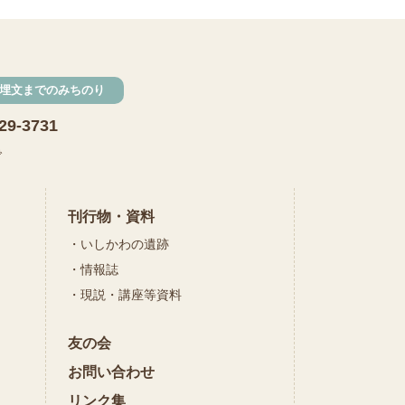
発掘
期間限定
メニュー
施設見学
埋文までのみちのり
田植え
赤米
29-3731
団体見学
火起こし
で
柄付き鉄製ヤリガンナ
双耳瓶
まいぎり
刊行物・資料
いしかわの遺跡
勾玉
もみぎり
情報誌
縄文布アンギン
現説・講座等資料
機織り
友の会
弥生の布づくり
銅矛
お問い合わせ
銅鐸
鏡
リンク集