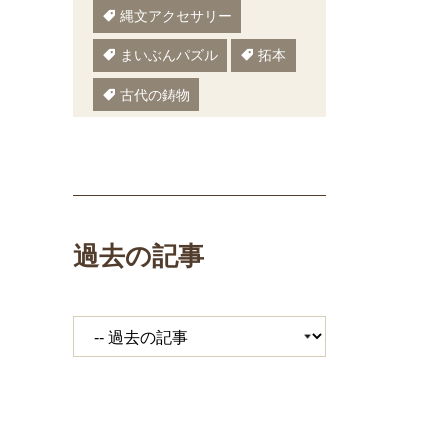
縄文アクセサリー
まいぶんパズル
拓本
古代の鋳物
古代の樹木
ぬりえ
ペーパークラフト
いしかわまいぶん
過去の記事
縄文鍋
いしかわ埋文
大場遺跡
ミニ講座
体験工房
期間限定メニュー
発掘展
キジ
覆い焼き
職場体験