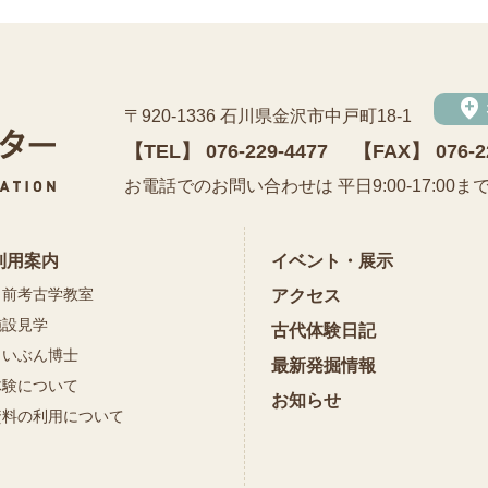
add_location
〒920-1336 石川県金沢市中戸町18-1
【TEL】
076-229-4477
【FAX】 076-2
公益財団法人 石川県埋蔵文化財センター
お電話でのお問い合わせは 平日9:00-17:00ま
利用案内
イベント・展示
出前考古学教室
アクセス
施設見学
古代体験日記
まいぶん博士
最新発掘情報
体験について
お知らせ
資料の利用について