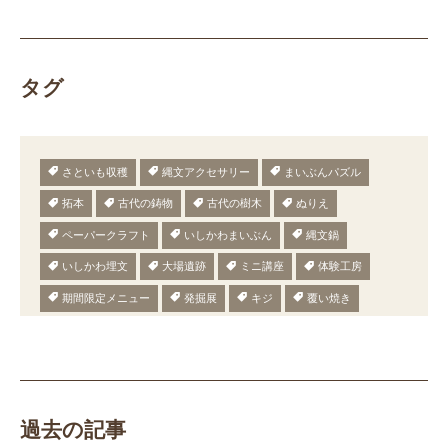
タグ
さといも収穫
縄文アクセサリー
まいぶんパズル
拓本
古代の鋳物
古代の樹木
ぬりえ
ペーパークラフト
いしかわまいぶん
縄文鍋
いしかわ埋文
大場遺跡
ミニ講座
体験工房
期間限定メニュー
発掘展
キジ
覆い焼き
職場体験
発掘
期間限定
メニュー
施設見学
田植え
赤米
団体見学
火起こし
柄付き鉄製ヤリガンナ
双耳瓶
まいぎり
勾玉
もみぎり
縄文布アンギン
機織り
弥生の布づくり
過去の記事