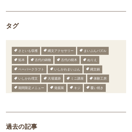
タグ
さといも収穫
縄文アクセサリー
まいぶんパズル
拓本
古代の鋳物
古代の樹木
ぬりえ
ペーパークラフト
いしかわまいぶん
縄文鍋
いしかわ埋文
大場遺跡
ミニ講座
体験工房
期間限定メニュー
発掘展
キジ
覆い焼き
職場体験
発掘
期間限定
メニュー
施設見学
田植え
赤米
団体見学
火起こし
柄付き鉄製ヤリガンナ
双耳瓶
まいぎり
勾玉
もみぎり
縄文布アンギン
機織り
弥生の布づくり
過去の記事