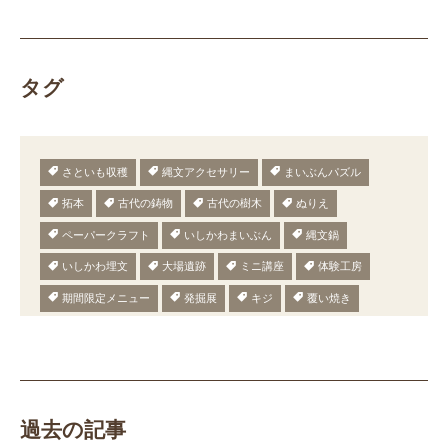
タグ
さといも収穫
縄文アクセサリー
まいぶんパズル
拓本
古代の鋳物
古代の樹木
ぬりえ
ペーパークラフト
いしかわまいぶん
縄文鍋
いしかわ埋文
大場遺跡
ミニ講座
体験工房
期間限定メニュー
発掘展
キジ
覆い焼き
職場体験
発掘
期間限定
メニュー
施設見学
田植え
赤米
団体見学
火起こし
柄付き鉄製ヤリガンナ
双耳瓶
まいぎり
勾玉
もみぎり
縄文布アンギン
機織り
弥生の布づくり
過去の記事