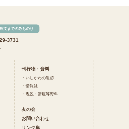
発掘
期間限定
メニュー
施設見学
埋文までのみちのり
田植え
赤米
29-3731
団体見学
火起こし
で
柄付き鉄製ヤリガンナ
双耳瓶
まいぎり
刊行物・資料
いしかわの遺跡
勾玉
もみぎり
情報誌
縄文布アンギン
現説・講座等資料
機織り
友の会
弥生の布づくり
銅矛
お問い合わせ
銅鐸
鏡
リンク集