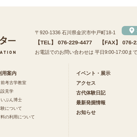
add_location
〒920-1336 石川県金沢市中戸町18-1
【TEL】
076-229-4477
【FAX】 076-2
公益財団法人 石川県埋蔵文化財センター
お電話でのお問い合わせは 平日9:00-17:00ま
利用案内
イベント・展示
出前考古学教室
アクセス
施設見学
古代体験日記
まいぶん博士
最新発掘情報
体験について
お知らせ
資料の利用について