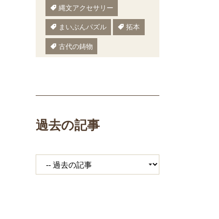
縄文アクセサリー
まいぶんパズル
拓本
古代の鋳物
古代の樹木
ぬりえ
ペーパークラフト
いしかわまいぶん
過去の記事
縄文鍋
いしかわ埋文
大場遺跡
ミニ講座
体験工房
期間限定メニュー
発掘展
キジ
覆い焼き
職場体験