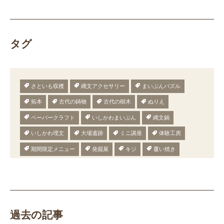
タグ
さといも収穫
縄文アクセサリー
まいぶんパズル
拓本
古代の鋳物
古代の樹木
ぬりえ
ペーパークラフト
いしかわまいぶん
縄文鍋
いしかわ埋文
大場遺跡
ミニ講座
体験工房
期間限定メニュー
発掘展
キジ
覆い焼き
職場体験
発掘
期間限定
メニュー
施設見学
田植え
赤米
団体見学
火起こし
柄付き鉄製ヤリガンナ
双耳瓶
まいぎり
勾玉
もみぎり
縄文布アンギン
機織り
弥生の布づくり
過去の記事