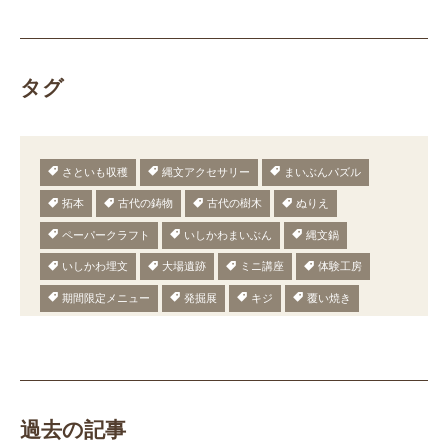
タグ
さといも収穫
縄文アクセサリー
まいぶんパズル
拓本
古代の鋳物
古代の樹木
ぬりえ
ペーパークラフト
いしかわまいぶん
縄文鍋
いしかわ埋文
大場遺跡
ミニ講座
体験工房
期間限定メニュー
発掘展
キジ
覆い焼き
職場体験
発掘
期間限定
メニュー
施設見学
田植え
赤米
団体見学
火起こし
柄付き鉄製ヤリガンナ
双耳瓶
まいぎり
勾玉
もみぎり
縄文布アンギン
機織り
弥生の布づくり
過去の記事