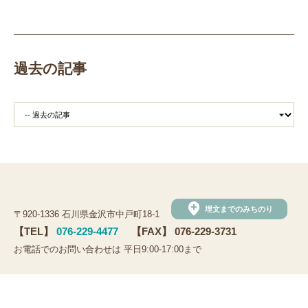
田植え
赤米
団体見学
火起こし
柄付き鉄製ヤリガンナ
双耳瓶
まいぎり
勾玉
もみぎり
縄文布アンギン
機織り
弥生の布づくり
過去の記事
銅矛
銅鐸
鏡
鏡づくり
銅剣
鍛造
羽咋市四柳白山下遺跡
鋳造の様子
剣の鋳造
青銅
鋳造
弥生の玉づくり体験
奈良
奈良時代
平安
平安時代
坏
長頸瓶
ろくろ
古代の樹木を観察しよう
まいぶんラリー
和太鼓演奏
(公財)石川県埋蔵文化財センター
手形足形づくり
add_location
埋文までのみちのり
〒920-1336 石川県金沢市中戸町18-1
手形足形
古代人の技にチャレンジ
弥生人
【TEL】
076-229-4477
【FAX】 076-229-3731
縄文クッキー
土器炊飯
観法寺ヤッタ遺跡
お電話でのお問い合わせは 平日9:00-17:00まで
観法寺ヤッタ
サマースクール
鹿角
鹿角製
ソーシャルメディアポリシー
鹿角製アクセサリー
鹿
鹿の角
かほく市
©Ishikawa Archaeological Foundation.
白山市
野々市市
黒曜石の試し切り
内灘町