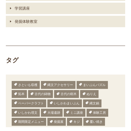
学習講座
発掘体験教室
タグ
さといも収穫
縄文アクセサリー
まいぶんパズル
拓本
古代の鋳物
古代の樹木
ぬりえ
ペーパークラフト
いしかわまいぶん
縄文鍋
いしかわ埋文
大場遺跡
ミニ講座
体験工房
期間限定メニュー
発掘展
キジ
覆い焼き
職場体験
発掘
期間限定
メニュー
施設見学