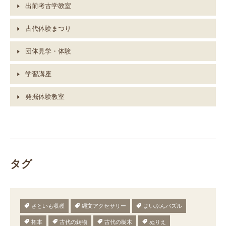
出前考古学教室
古代体験まつり
団体見学・体験
学習講座
発掘体験教室
タグ
さといも収穫
縄文アクセサリー
まいぶんパズル
拓本
古代の鋳物
古代の樹木
ぬりえ