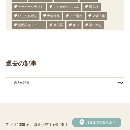
ペーパークラフト
いしかわまいぶん
縄文鍋
いしかわ埋文
大場遺跡
ミニ講座
体験工房
期間限定メニュー
発掘展
キジ
覆い焼き
職場体験
発掘
期間限定
メニュー
施設見学
田植え
赤米
団体見学
火起こし
柄付き鉄製ヤリガンナ
双耳瓶
まいぎり
勾玉
もみぎり
縄文布アンギン
機織り
弥生の布づくり
過去の記事
銅矛
銅鐸
鏡
鏡づくり
銅剣
鍛造
羽咋市四柳白山下遺跡
鋳造の様子
剣の鋳造
青銅
鋳造
弥生の玉づくり体験
奈良
奈良時代
平安
平安時代
坏
長頸瓶
ろくろ
古代の樹木を観察しよう
まいぶんラリー
和太鼓演奏
(公財)石川県埋蔵文化財センター
手形足形づくり
add_location
埋文までのみちのり
〒920-1336 石川県金沢市中戸町18-1
手形足形
古代人の技にチャレンジ
弥生人