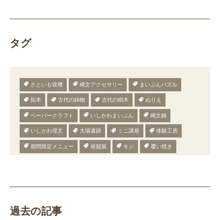
タグ
さといも収穫
縄文アクセサリー
まいぶんパズル
拓本
古代の鋳物
古代の樹木
ぬりえ
ペーパークラフト
いしかわまいぶん
縄文鍋
いしかわ埋文
大場遺跡
ミニ講座
体験工房
期間限定メニュー
発掘展
キジ
覆い焼き
職場体験
発掘
期間限定
メニュー
施設見学
田植え
赤米
団体見学
火起こし
柄付き鉄製ヤリガンナ
双耳瓶
まいぎり
勾玉
もみぎり
縄文布アンギン
機織り
弥生の布づくり
過去の記事