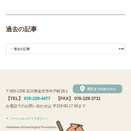
田植え
赤米
団体見学
火起こし
柄付き鉄製ヤリガンナ
双耳瓶
まいぎり
勾玉
もみぎり
縄文布アンギン
機織り
弥生の布づくり
過去の記事
銅矛
銅鐸
鏡
鏡づくり
銅剣
鍛造
羽咋市四柳白山下遺跡
鋳造の様子
剣の鋳造
青銅
鋳造
弥生の玉づくり体験
奈良
奈良時代
平安
平安時代
坏
長頸瓶
ろくろ
古代の樹木を観察しよう
まいぶんラリー
和太鼓演奏
(公財)石川県埋蔵文化財センター
手形足形づくり
add_location
埋文までのみちのり
〒920-1336 石川県金沢市中戸町18-1
手形足形
古代人の技にチャレンジ
弥生人
【TEL】
076-229-4477
【FAX】 076-229-3731
縄文クッキー
土器炊飯
観法寺ヤッタ遺跡
お電話でのお問い合わせは 平日9:00-17:00まで
観法寺ヤッタ
サマースクール
鹿角
鹿角製
ソーシャルメディアポリシー
鹿角製アクセサリー
鹿
鹿の角
かほく市
©Ishikawa Archaeological Foundation.
白山市
野々市市
黒曜石の試し切り
内灘町