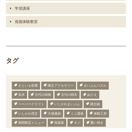
学習講座
発掘体験教室
タグ
さといも収穫
縄文アクセサリー
まいぶんパズル
拓本
古代の鋳物
古代の樹木
ぬりえ
ペーパークラフト
いしかわまいぶん
縄文鍋
いしかわ埋文
大場遺跡
ミニ講座
体験工房
期間限定メニュー
発掘展
キジ
覆い焼き
職場体験
発掘
期間限定
メニュー
施設見学