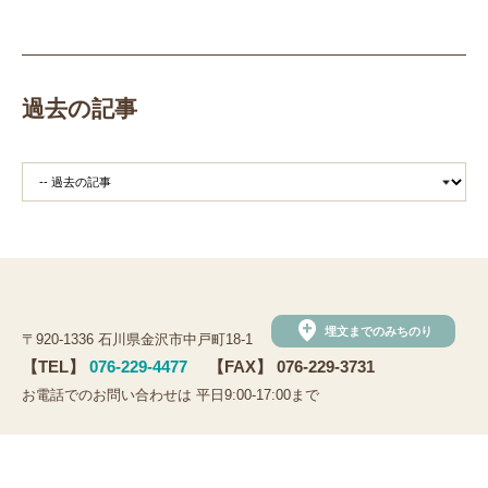
田植え
赤米
団体見学
火起こし
柄付き鉄製ヤリガンナ
双耳瓶
まいぎり
勾玉
もみぎり
縄文布アンギン
機織り
弥生の布づくり
過去の記事
銅矛
銅鐸
鏡
鏡づくり
銅剣
鍛造
羽咋市四柳白山下遺跡
鋳造の様子
剣の鋳造
青銅
鋳造
弥生の玉づくり体験
奈良
奈良時代
平安
平安時代
坏
長頸瓶
ろくろ
古代の樹木を観察しよう
まいぶんラリー
和太鼓演奏
(公財)石川県埋蔵文化財センター
手形足形づくり
add_location
埋文までのみちのり
〒920-1336 石川県金沢市中戸町18-1
手形足形
古代人の技にチャレンジ
弥生人
【TEL】
076-229-4477
【FAX】 076-229-3731
縄文クッキー
土器炊飯
観法寺ヤッタ遺跡
お電話でのお問い合わせは 平日9:00-17:00まで
観法寺ヤッタ
サマースクール
鹿角
鹿角製
ソーシャルメディアポリシー
鹿角製アクセサリー
鹿
鹿の角
かほく市
©Ishikawa Archaeological Foundation.
白山市
野々市市
黒曜石の試し切り
内灘町