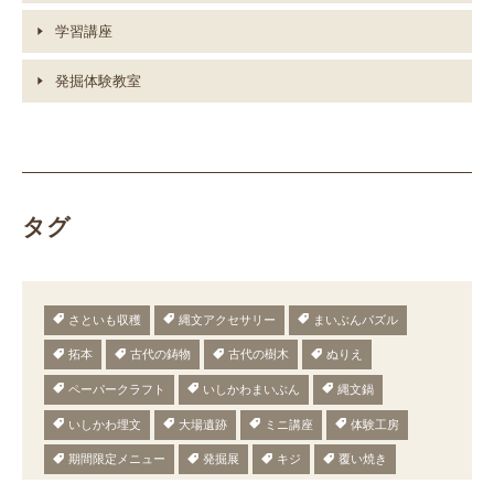
学習講座
発掘体験教室
タグ
さといも収穫
縄文アクセサリー
まいぶんパズル
拓本
古代の鋳物
古代の樹木
ぬりえ
ペーパークラフト
いしかわまいぶん
縄文鍋
いしかわ埋文
大場遺跡
ミニ講座
体験工房
期間限定メニュー
発掘展
キジ
覆い焼き
職場体験
発掘
期間限定
メニュー
施設見学