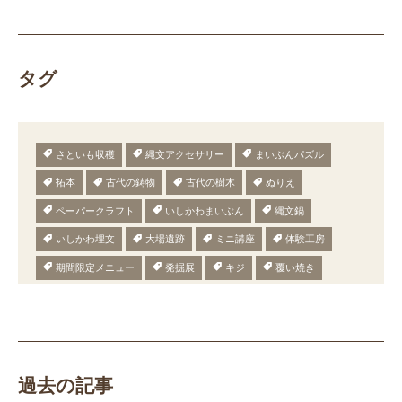
タグ
さといも収穫
縄文アクセサリー
まいぶんパズル
拓本
古代の鋳物
古代の樹木
ぬりえ
ペーパークラフト
いしかわまいぶん
縄文鍋
いしかわ埋文
大場遺跡
ミニ講座
体験工房
期間限定メニュー
発掘展
キジ
覆い焼き
職場体験
発掘
期間限定
メニュー
施設見学
田植え
赤米
団体見学
火起こし
柄付き鉄製ヤリガンナ
双耳瓶
まいぎり
勾玉
もみぎり
縄文布アンギン
機織り
弥生の布づくり
過去の記事