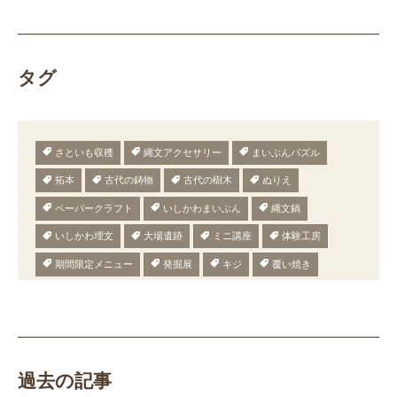
タグ
さといも収穫
縄文アクセサリー
まいぶんパズル
拓本
古代の鋳物
古代の樹木
ぬりえ
ペーパークラフト
いしかわまいぶん
縄文鍋
いしかわ埋文
大場遺跡
ミニ講座
体験工房
期間限定メニュー
発掘展
キジ
覆い焼き
職場体験
発掘
期間限定
メニュー
施設見学
田植え
赤米
団体見学
火起こし
柄付き鉄製ヤリガンナ
双耳瓶
まいぎり
勾玉
もみぎり
縄文布アンギン
機織り
弥生の布づくり
過去の記事